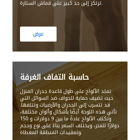
ترتكز إلى حد كبير على قماش الستارة.
عرض
حاسبة التفاف الغرفة
تمتد الألواح على طول قاعدة جدران المنزل
حيث تضيف حماية للحواف ضد السوائل التي
قد تتسرب إلى الجدران والأرضيات وتتلفها.
تأتي هذه اللوحة أيضًا بأشكال وألوان مختلفة،
وتكلف الألواح عادةً ما بين 9 دولارات و 150
دولارًا للمتر، ويختلف السعر بناءً على نوع وحجم
وتعقيدات المنطقة المغطاة.