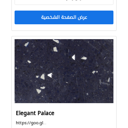
عرض الصفحة الشخصية
Elegant Palace
https://goo.gl/maps/SD98SVhApkpSv3qk6