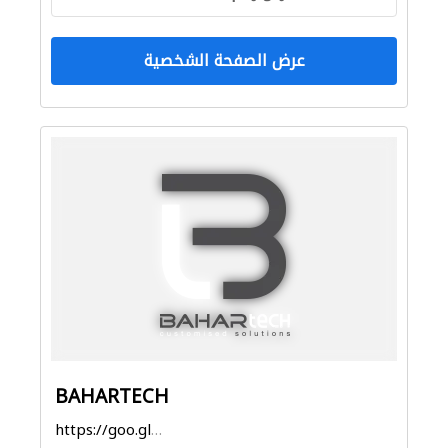
عرض الصفحة الشخصية
BAHARTECH
https://goo.gl/maps/ABNtN5jVY5d47mUq9