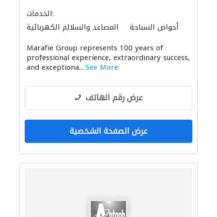
الخدمات:
أحواض السباحة
المصاعد والسلالم الكهربائية
خدمات التنظيف
معدات الملاعب والمشاتل
Marafie Group represents 100 years of
أنظمة أمن
الصيانة الكهربائية
professional experience, extraordinary success,
المنيوم
ميكانيكيون
منتجات خشبية
and exceptiona...
See More
خدمات الطباعة
الديكور الداخلي
عرض رقم الهاتف
عرض الصفحة الشخصية