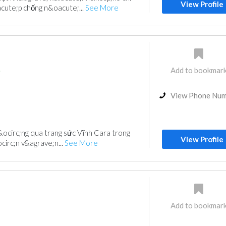
View Profile
cute;p chống n&oacute;...
See More
Add to bookmar
i
View Phone Nu
&ocirc;ng qua trang sức Vĩnh Cara trong
View Profile
irc;n v&agrave;n...
See More
Add to bookmar