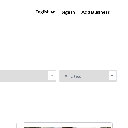
English
Sign In
Add Business