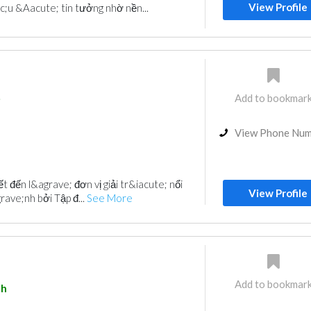
View Profile
;u &Aacute; tin tưởng nhờ nền...
Add to bookmar
i
View Phone Nu
 đến l&agrave; đơn vị giải tr&iacute; nổi
View Profile
rave;nh bởi Tập đ...
See More
Add to bookmar
eh