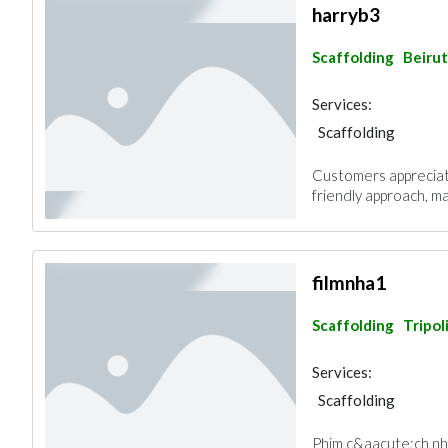
harryb3
Scaffolding
Beirut
Services:
Scaffolding
Customers apprecia
friendly approach, ma
filmnha1
Scaffolding
Tripol
Services:
Scaffolding
Phim c&aacute;ch nh