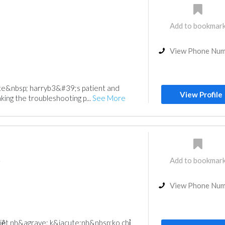
Add to bookmar
View Phone Nu
te&nbsp; harryb3&#39;s patient and
View Profile
king the troubleshooting p...
See More
Add to bookmar
i
View Phone Nu
iệt nh&agrave; k&iacute;nh&nbsp;ko chỉ