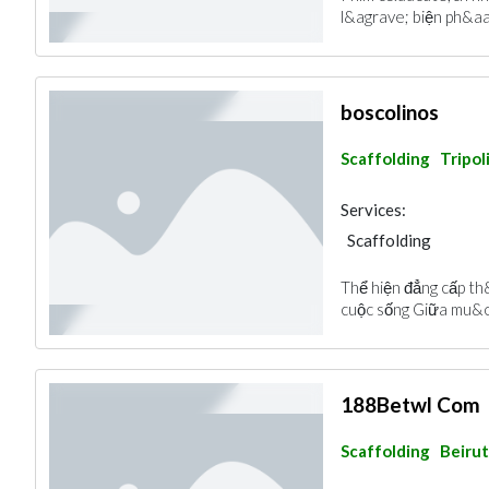
l&agrave; biện ph&aa
boscolinos
Scaffolding
Tripol
Services:
Scaffolding
Thể hiện đẳng cấp th
cuộc sống Giữa mu&oc
188Betwl Com
Scaffolding
Beirut