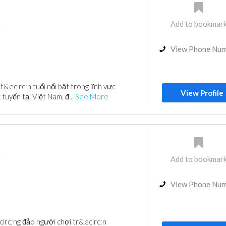
Add to bookmar
i
View Phone Nu
&ecirc;n tuổi nổi bật trong lĩnh vực
View Profile
uyến tại Việt Nam, đ...
See More
Add to bookmar
i
View Phone Nu
rc;ng đảo người chơi tr&ecirc;n