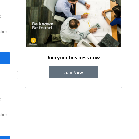
k
mber
Join your business now
Join Now
k
mber