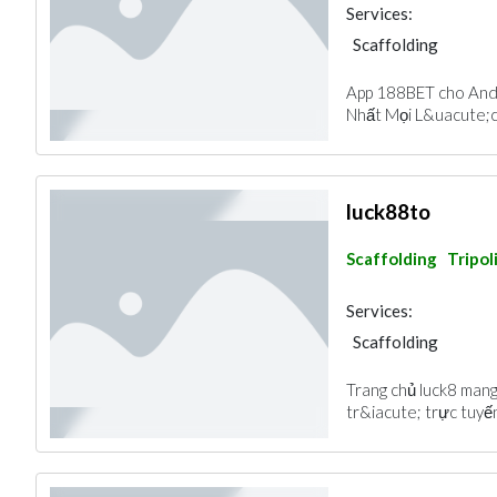
Services:
Scaffolding
App 188BET cho And
Nhất Mọi L&uacute;c
luck88to
Scaffolding
Tripol
Services:
Scaffolding
Trang chủ luck8 mang
tr&iacute; trực tuyến