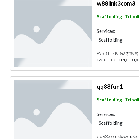
w88link3com3
Scaffolding
Tripol
Services:
Scaffolding
W88 LINK l&agrave; t
c&aacute; cược trực t
qq88fun1
Scaffolding
Tripol
Services:
Scaffolding
qq88.com được đ&oci