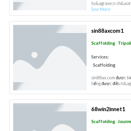
to&agrave;n ch&acirc
See More
sin88axcom1
Scaffolding
Tripol
Services:
Scaffolding
sin88ax.com được biết
tiếng được điều h&ag
68win2innet1
Scaffolding
Jouni