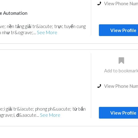
View Phone Nu
e Automation
e; nền tảng giải tr&iacute; trực tuyến cung
View Profile
 như tr&ograve;...
See More
Add to bookmar
View Phone Nu
e;i giải tr&iacute; phong ph&uacute; từ bắn
View Profile
grave;i, đ&aacute...
See More