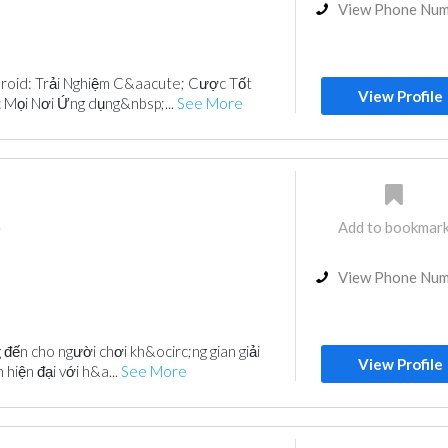
View Phone Nu
roid: Trải Nghiệm C&aacute; Cược Tốt
View Profile
 Mọi Nơi Ứng dụng&nbsp;...
See More
Add to bookmar
i
View Phone Nu
 đến cho người chơi kh&ocirc;ng gian giải
View Profile
 hiện đại với h&a...
See More