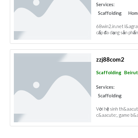
Services:
Scaffolding
Hom
68win2.in.net l&agrav
cấp đa dạng sản phẩm
zzj88com2
Scaffolding
Beirut
Services:
Scaffolding
Với hệ sinh th&aacut
c&aacute;, game b&a