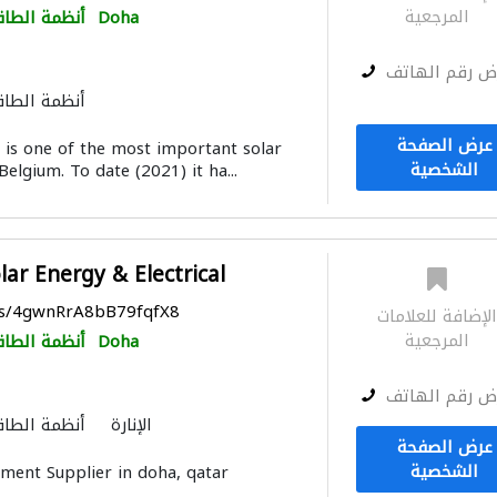
المرجعية
Doha
أنظمة الطاق
ض رقم الهاتف
أنظمة الطاق
عرض الصفحة
s one of the most important solar
الشخصية
Belgium. To date (2021) it ha...
ar Energy & Electrical
aps/4gwnRrA8bB79fqfX8
لإضافة للعلامات
المرجعية
Doha
أنظمة الطاق
ض رقم الهاتف
الإنارة
أنظمة الطاق
عرض الصفحة
الشخصية
ment Supplier in doha, qatar