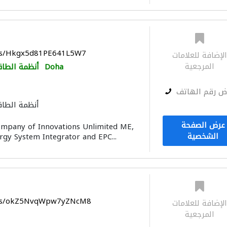
aps/Hkgx5d81PE641L5W7
لإضافة للعلامات
المرجعية
Doha
أنظمة الطاق
ض رقم الهاتف
أنظمة الطاق
عرض الصفحة
ompany of Innovations Unlimited ME,
الشخصية
gy System Integrator and EPC...
maps/okZ5NvqWpw7yZNcM8
لإضافة للعلامات
المرجعية