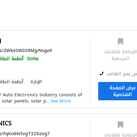
g
aps/2WkeSW3S9MjyNsgu9
لإضافة للعلامات
المرجعية
Doha
أنظمة الطاق
ض رقم الهاتف
الإنارة
أنظمة الطاق
عرض الصفحة
الشخصية
 Auto Electronics Industry consists of
 solar panels, solar p...
See More
NICS
aps/fqKo6NSvgT3Zbzvg7
لإضافة للعلامات