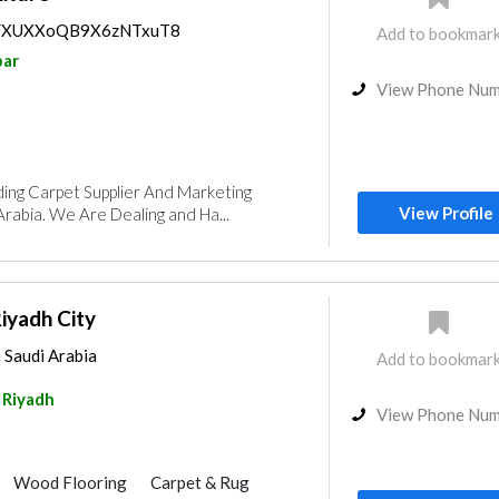
aps/XUXXoQB9X6zNTxuT8
Add to bookmar
ar
View Phone Nu
ng Carpet Supplier And Marketing
View Profile
rabia. We Are Dealing and Ha...
yadh City
 Saudi Arabia
Add to bookmar
Riyadh
View Phone Nu
Wood Flooring
Carpet & Rug