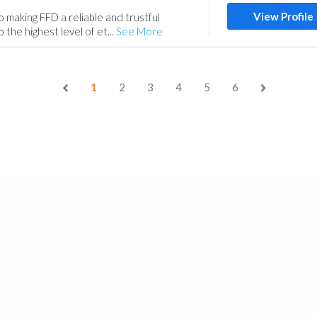
View Profile
making FFD a reliable and trustful
 the highest level of et...
See More
1
2
3
4
5
6