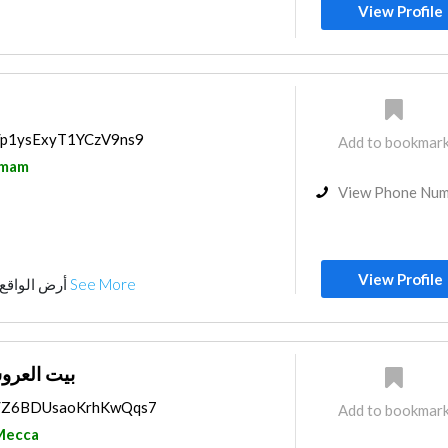
ulting
Feasibility Studies
View Profile
Home Security
Interior Design
s/p1ysExyT1YCzV9ns9
Add to bookmar
mam
View Phone Nu
View Profile
أرض الواقع والأخير منرض الدخول
See More
Alaroos بيت العروس
ps/Z6BDUsaoKrhKwQqs7
Add to bookmar
Mecca