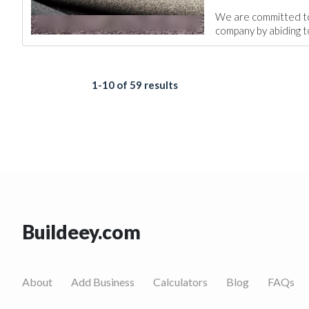
We are committed to 
company by abiding to
1-10 of 59 results
Buildeey.com
About
Add Business
Calculators
Blog
FAQs