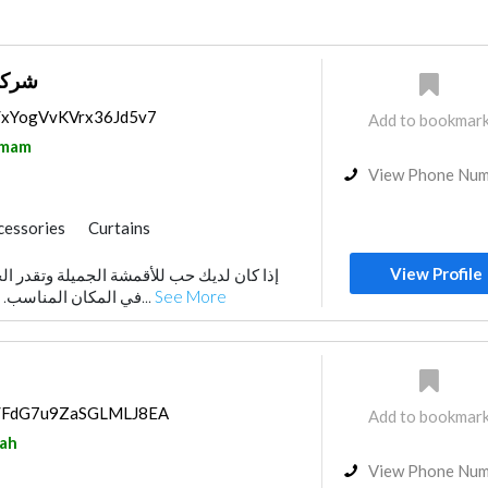
شركة
s/xYogVvKVrx36Jd5v7
Add to bookmar
mam
View Phone Nu
cessories
Curtains
plier
View Profile
إذا كان لديك حب للأقمشة الجميلة وتقدر الخ
في المكان المناسب. نحن نقدم مجموعة مق...
See More
ps/FdG7u9ZaSGLMLJ8EA
Add to bookmar
ah
View Phone Nu