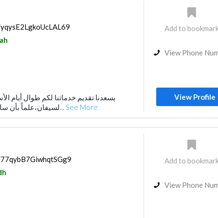
s/yqysE2LgkoUcLAL69
Add to bookmar
ah
View Phone Nu
View Profile
يسعدنا تقديم خدماتنا لكم طوال أيام الأ
لسيفان،علماً بأن ساعات الدوام المكتبي كا...
See More
ps/77qybB7GiwhqtSGg9
Add to bookmar
dh
View Phone Nu