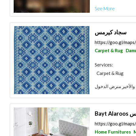
Environmental Cons
See More
Furniture Assembly
سجاد كيرمس
https://goo.gl/map
Carpet & Rug
Dam
Services:
Carpet & Rug
Bayt 
https://goo.gl/ma
Home Furnitures