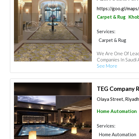
https://goo.gl/m
Carpet & Rug
Khob
Services:
Carpet & Rug
We Are One Of Leadi
Companies In Saudi A
See More
TEG Company Ri
Olaya Street, Riyadh
Home Automation
Services:
Home Automation