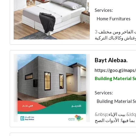
Services:
Home Furnitures
Curtains
Fabric &
3 عقود ونحن نقدم ذائقة متميزة من الأثاث الفاخر ومن مختلف
Kitchen & Bathroom
Bayt Alebaa.
https://goo.gl/ma
Building Material S
Services:
Building Material S
Garden Centers & 
&nbsp;بيت الإباء &ldquo;هي شركة متخصصة بتجارة وصناعة مواد
Plumbing Maintena
Vinyl Flooring
A