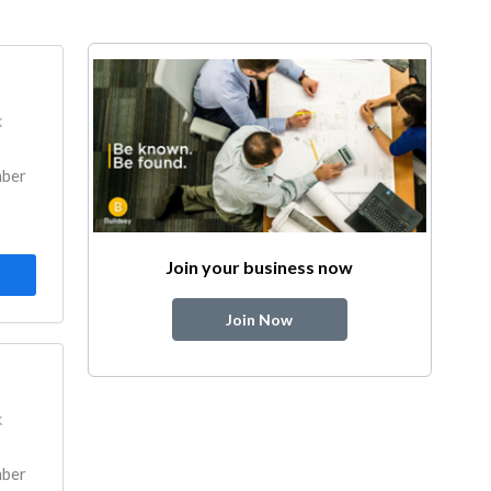
k
mber
Join your business now
Join Now
k
mber