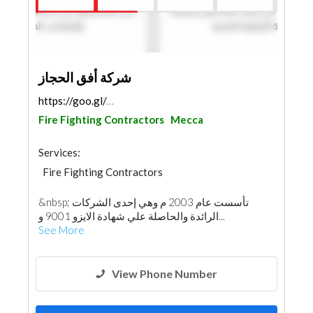
شركة أفق الحجاز
https://goo.gl/maps/xyFcd5oh3jCDcXwf6
Fire Fighting Contractors
Mecca
Services:
Fire Fighting Contractors
Garden Centers & Playground Equipment
&nbsp; تأسست عام 2003 م وهي إحدى الشركات
Cleaning Services
AC Maintenance
الرائدة والحاصلة علي شهادة الايزو 9001 و...
Plumbing Maintenance
See More
Electrical Maintenance
Pest Control
Lift & Escalators
Building Maintenance
Home Maintenance
View Phone Number