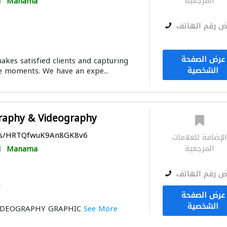
المرجعية
Manama
ا
ض رقم الهاتف
ا
عرض الصفحة
akes satisfied clients and capturing
الشخصية
fe moments. We have an expe...
raphy & Videography
aps/HRTQfwuK9An8GK8v6
لإضافة للعلامات
المرجعية
Manama
ا
ض رقم الهاتف
ا
عرض الصفحة
الشخصية
IDEOGRAPHY GRAPHIC
See More