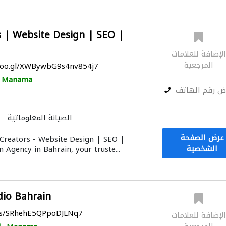
 | Website Design | SEO |
لإضافة للعلامات
المرجعية
.goo.gl/XWBywbG9s4nv854j7
Manama
ض رقم الهاتف
الصيانة المعلوماتية
التصوير الفوتوغرافي
النمذجة وا
عرض الصفحة
reators - Website Design | SEO |
الشخصية
 Agency in Bahrain, your truste...
dio Bahrain
aps/SRhehE5QPpoDJLNq7
لإضافة للعلامات