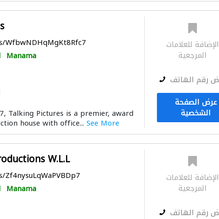
s
aps/WfbwNDHqMgKt8Rfc7
لإضافة للعلامات
المرجعية
Manama
ا
ض رقم الهاتف
ا
عرض الصفحة
الشخصية
7, Talking Pictures is a premier, award
tion house with office...
See More
roductions W.L.L
aps/Zf4nysuLqWaPVBDp7
لإضافة للعلامات
المرجعية
Manama
ا
ض رقم الهاتف