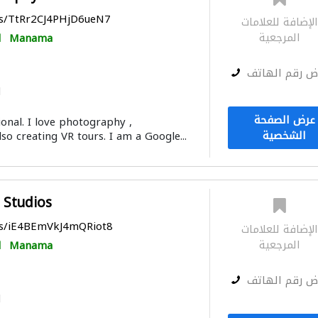
ps/TtRr2CJ4PHjD6ueN7
لإضافة للعلامات
المرجعية
Manama
ا
ض رقم الهاتف
ا
عرض الصفحة
onal. I love photography ,
الشخصية
o creating VR tours. I am a Google...
 Studios
ps/iE4BEmVkJ4mQRiot8
لإضافة للعلامات
المرجعية
Manama
ا
ض رقم الهاتف
ا