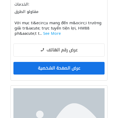
الخدمات:
مقاولو الطرق
Với mục ti&ecirc;u mang đến m&ocirc;i trường
giải tr&iacute; trực tuyến tiện lợi, HM88
ph&aacute;t t...
See More
عرض رقم الهاتف
عرض الصفحة الشخصية