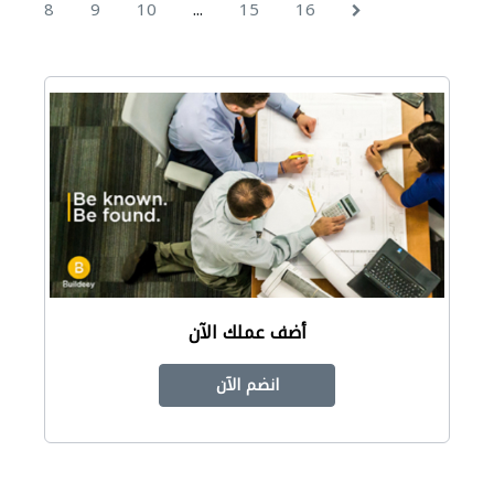
...
8
9
10
15
16
أضف عملك الآن
انضم الآن