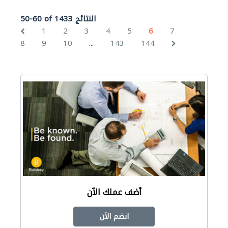
50-60 of 1433 النتائج
1
2
3
4
5
6
7
...
8
9
10
143
144
أضف عملك الآن
انضم الآن