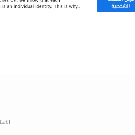
ches UK, we know that each
الشخصية
s an individual identity. This is why...
الأسئ