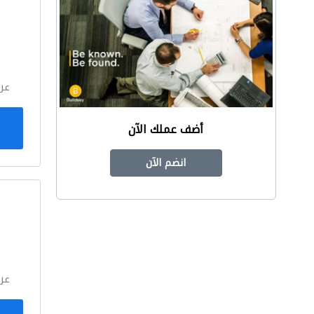
ا
عر
أضف عملك الآن
انضم الآن
ا
عر