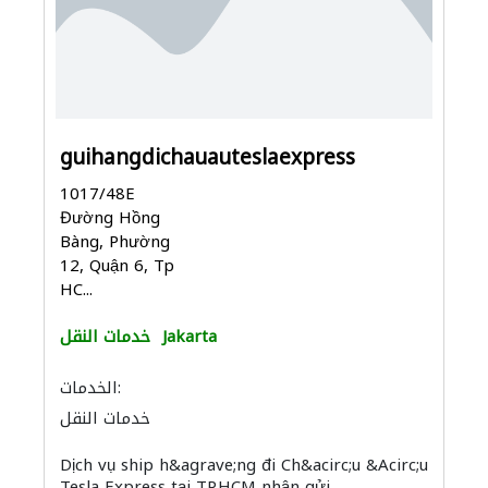
guihangdichauauteslaexpress
1017/48E
Đường Hồng
Bàng, Phường
12, Quận 6, Tp
HC...
Jakarta
خدمات النقل
الخدمات:
خدمات النقل
Dịch vụ ship h&agrave;ng đi Ch&acirc;u &Acirc;u
Tesla Express tại TP.HCM nhận gửi