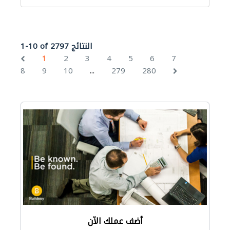
1-10 of 2797 النتائج
1
2
3
4
5
6
7
...
8
9
10
279
280
أضف عملك الآن