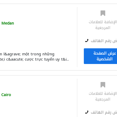
لإضافة للعلامات
Medan
المرجعية
ض رقم الهاتف
عرض الصفحة
ến l&agrave; một trong những
الشخصية
;i c&aacute; cược trực tuyến uy t&i...
لإضافة للعلامات
Cairo
المرجعية
ض رقم الهاتف