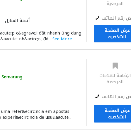
المرجعية
ض رقم الهاتف
أتمتة المنازل
عرض الصفحة
acute;p c&agrave;i đặt nhanh ứng dụng
الشخصية
c&aacute; nh&acirc;n, đả...
See More
لإضافة للعلامات
Semarang
المرجعية
ض رقم الهاتف
عرض الصفحة
 uma refer&ecirc;ncia em apostas
الشخصية
experi&ecirc;ncia de usu&aacute...