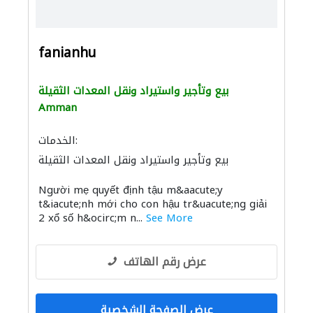
fanianhu
بيع وتأجير واستيراد ونقل المعدات الثقيلة
Amman
الخدمات:
بيع وتأجير واستيراد ونقل المعدات الثقيلة
Người mẹ quyết định tậu m&aacute;y
t&iacute;nh mới cho con hậu tr&uacute;ng giải
2 xổ số h&ocirc;m n...
See More
عرض رقم الهاتف
عرض الصفحة الشخصية