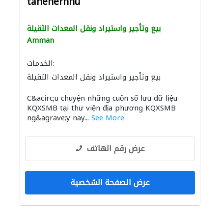
tanenernhu
بيع وتأجير واستيراد ونقل المعدات الثقيلة
Amman
الخدمات:
بيع وتأجير واستيراد ونقل المعدات الثقيلة
C&acirc;u chuyện những cuốn sổ lưu dữ liệu
KQXSMB tại thư viện địa phương KQXSMB
ng&agrave;y nay...
See More
عرض رقم الهاتف
عرض الصفحة الشخصية