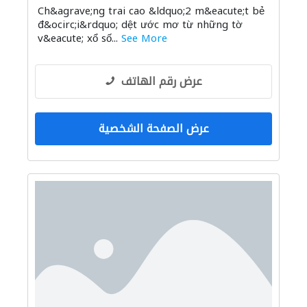
Ch&agrave;ng trai cao &ldquo;2 m&eacute;t bẻ
đ&ocirc;i&rdquo; dệt ước mơ từ những tờ
v&eacute; xổ số...
See More
عرض رقم الهاتف
عرض الصفحة الشخصية