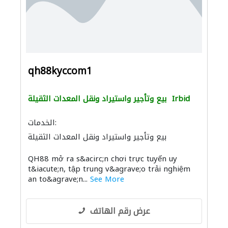
qh88kyccom1
Irbid
بيع وتأجير واستيراد ونقل المعدات الثقيلة
الخدمات:
بيع وتأجير واستيراد ونقل المعدات الثقيلة
QH88 mở ra s&acirc;n chơi trực tuyến uy
t&iacute;n, tập trung v&agrave;o trải nghiệm
an to&agrave;n...
See More
عرض رقم الهاتف