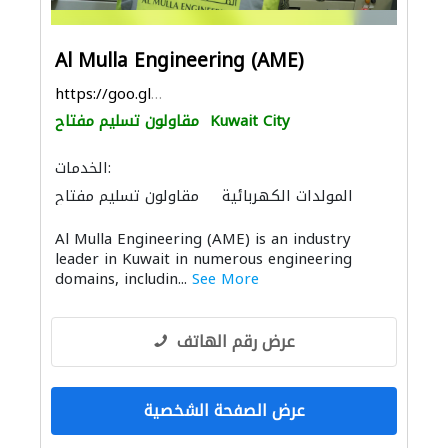
Al Mulla Engineering (AME)
https://goo.gl/maps/krDqf5eVSct4mUT26
Kuwait City
مقاولون تسليم مفتاح
الخدمات:
المولدات الكهربائية
مقاولون تسليم مفتاح
الأشغال الصحية والسباكة
خدمات التنظيف
Al Mulla Engineering (AME) is an industry
ميكانيكيون
الصيانة الكهربائية
leader in Kuwait in numerous engineering
الإنارة
مقاولون لمكافحة الحريق
domains, includin...
See More
عرض رقم الهاتف
عرض الصفحة الشخصية