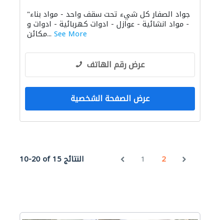
المولدات الكهربائية
السقالات
"جواد الصفار كل شيء تحت سقف واحد - مواد بناء
الأشغال الصحية والسباكة
خدمات التنظيف
- مواد انشائية - عوازل - ادوات كهربائية - ادوات و
الدهان
استشارات السلامة
See More
مكائن...
الإنارة
الحمامات والمطابخ
عرض رقم الهاتف
عرض الصفحة الشخصية
2
1
10-20 of 15 النتائج