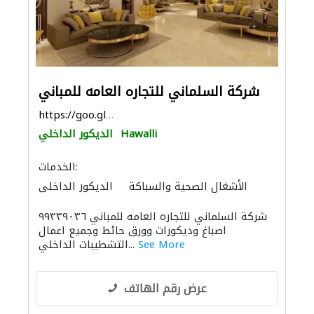
شركة السلماني للتجاره العامه للمباني
https://goo.gl/maps/93AVfsf4haZBt5LY8
Hawalli
الديكور الداخلي
الخدمات:
الأشغال الصحية والسباكة
الديكور الداخلي
منتجات الجبس
الحجر والرخام
باركيه خشب
شركة السلماني للتجاره العامه للمباني ٩٩٣٣٩٠٣٦
أنظمة الأسقف
صيانة المباني
الدهان
اصباغ وديكورات وورق حائط وجميع اعمال
See More
التشطيبات الداخلي...
عرض رقم الهاتف