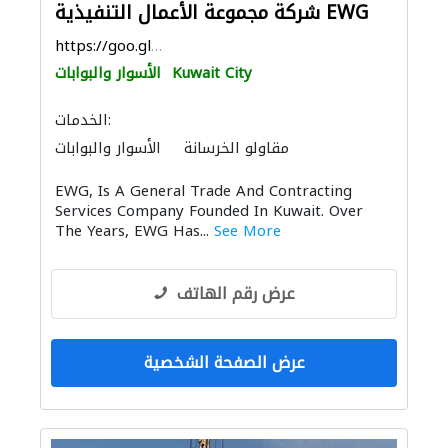
شركة مجموعة الأعمال التنفيذية EWG
https://goo.gl/maps/WQg3PGPo7GVYFbTg6
Kuwait City
الأسوار والبوابات
الخدمات:
مقاولو الخرسانة
الأسوار والبوابات
تسرّب المياه
سحب الحديد والفولاذ
EWG, Is A General Trade And Contracting
الدهان
الصيانة الكهربائية
الحفريّات
Services Company Founded In Kuwait. Over
الحديد والأدوات المعدنية
نظام الصرف الصحي
The Years, EWG Has...
See More
الحاويات
الديكور الداخلي
عرض رقم الهاتف
عرض الصفحة الشخصية