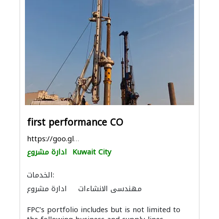
first performance CO
https://goo.gl/maps/GDChbNnWWbyDAW9f9
Kuwait City
ادارة مشروع
الخدمات:
مهندسي الانشاءات
ادارة مشروع
البيوت الجاهزة
FPC’s portfolio includes but is not limited to
بيع وتأجير واستيراد ونقل المعدات الثقيلة