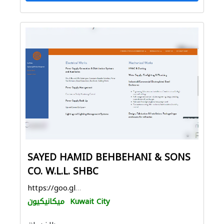
SAYED HAMID BEHBEHANI & SONS
CO. W.L.L. SHBC
https://goo.gl/maps/dpbHhn1ab2P4Dy1WA
Kuwait City
ميكانيكيون