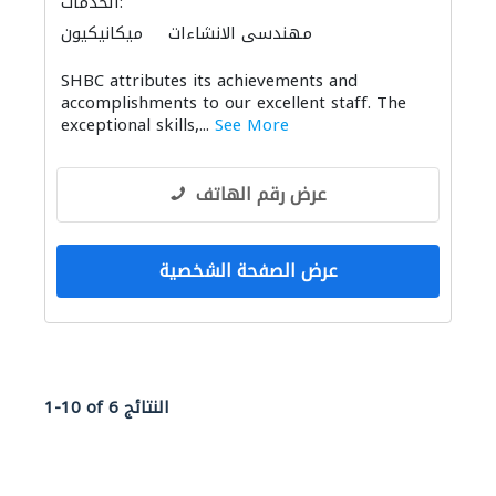
الخدمات:
مهندسي الانشاءات
ميكانيكيون
قواعد الأساس
الحاويات
كبار المقاوليين
SHBC attributes its achievements and
الصيانة الكهربائية
الأشغال الصحية والسباكة
accomplishments to our excellent staff. The
ادارة مشروع
دراسة الجدوى الاقتصادية
exceptional skills,...
See More
مقاولون لمكافحة الحريق
عرض رقم الهاتف
عرض الصفحة الشخصية
1-10 of 6 النتائج