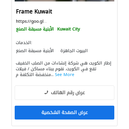
Frame Kuwait
https://goo.gl/maps/wAbNonPyEJ9WxepM9
Kuwait City
الأبنية مسبقة الصنع
الخدمات:
البيوت الجاهزة
الأبنية مسبقة الصنع
الحاويات
سحب الحديد والفولاذ
إطار الكويت هي شركة إنشاءات من الصلب الخفيف
الحديد والأدوات المعدنية
الحمامات والمطابخ
تقع في الكويت. نقوم ببناء مساكن / فيلات
أنظمة الأسقف
See More
منخفضة التكلفة م...
عرض رقم الهاتف
عرض الصفحة الشخصية