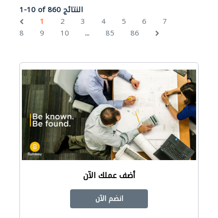
1-10 of 860 النتائج
1
2
3
4
5
6
7
...
8
9
10
85
86
أضف عملك الآن
انضم الآن