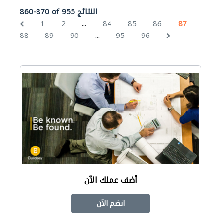
860-870 of 955 النتائج
...
1
2
84
85
86
87
...
88
89
90
95
96
أضف عملك الآن
انضم الآن