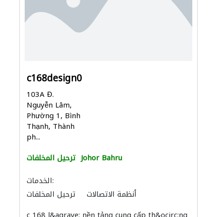
c168design0
103A Đ.
Nguyễn Lâm,
Phường 1, Bình
Thạnh, Thành
ph...
Johor Bahru
ترحيل المخلفات
الخدمات:
أنظمة الاتصالات
ترحيل المخلفات
c 168 l&agrave; nền tảng cung cấp th&ocirc;ng