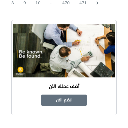
...
8
9
10
470
471
أضف عملك الآن
انضم الآن