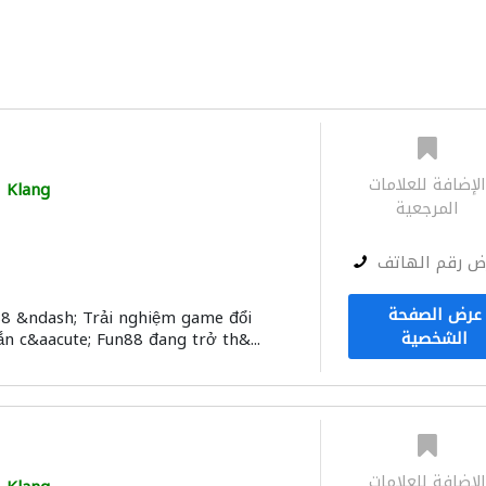
لإضافة للعلامات
Klang
المرجعية
ض رقم الهاتف
عرض الصفحة
88 &ndash; Trải nghiệm game đổi
الشخصية
n c&aacute; Fun88 đang trở th&...
لإضافة للعلامات