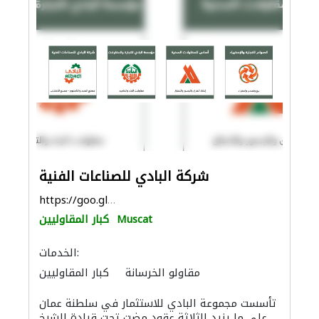
شركة البادي للصناعات الفنية
https://goo.gl/maps/b33cwSwAGkooyPSv6
Muscat
كبار المقاوليين
الخدمات:
مقاولو الخرسانة
كبار المقاوليين
مقاولو الطرق
مهندسي الانشاءات
تأسست مجموعة البادي للاستثمار في سلطنة عمان
توصيل الكابلات وتركيب الشبكات
على ما يزيد الثلاثة عقود مضت تحت قيادة الشيخ