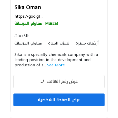
Sika Oman
https://goo.gl/maps/pynjH5ztqcAr7e9s9
Muscat
مقاولو الخرسانة
الخدمات:
أرضيات مميزة
تسرّب المياه
مقاولو الخرسانة
الدهان
موردو مواد البناء
منتجات الجبس
Sika is a specialty chemicals company with a
التصميم الداخلي لليخوت
صيانة السفن
leading position in the development and
أنظمة الأسقف
ميكانيكيون
production of s...
See More
عرض رقم الهاتف
عرض الصفحة الشخصية