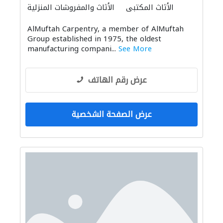
الأثاث المكتبي
الأثاث والمفروشات المنزلية
الديكور الداخلي
الحمامات والمطابخ
AlMuftah Carpentry, a member of AlMuftah
سجاد وموكيت
الصوتيات
التصميم المعماري
Group established in 1975, the oldest
الستائر
منتجات الجبس
الحجر والرخام
manufacturing compani...
See More
توريد الأقمشة والنسيج
عرض رقم الهاتف
عرض الصفحة الشخصية