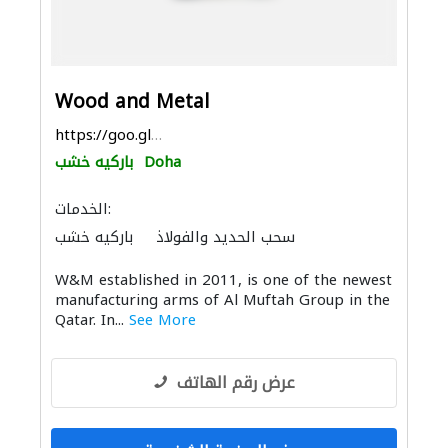
Wood and Metal
https://goo.gl/maps/bvKq3cWACVwyNkPq9
Doha
باركيه خشب
الخدمات:
سحب الحديد والفولاذ
باركيه خشب
منتجات خشبية
سجاد وموكيت
W&M established in 2011, is one of the newest
الأثاث والمفروشات المنزلية
منتجات الجبس
manufacturing arms of Al Muftah Group in the
مقاولون تسليم مفتاح
الأثاث المكتبي
Qatar. In...
See More
الموبيليا والنجارة
الحديد والأدوات المعدنية
الديكور الداخلي
عرض رقم الهاتف