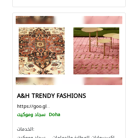
A&H TRENDY FASHIONS
https://goo.gl/maps/U8XxAp4ozFqEsFa4A
Doha
سجاد وموكيت
الخدمات:
إكسسوارات المطابخ والحمامات
سجاد وموكيت