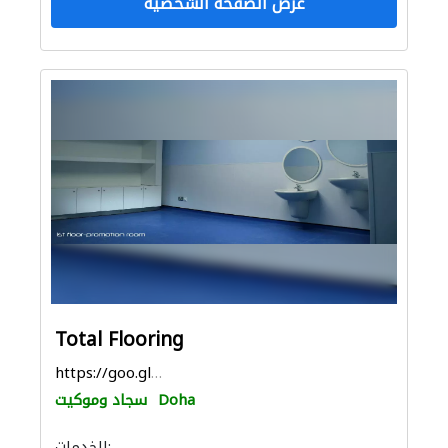
عرض الصفحة الشخصية
Total Flooring
https://goo.gl/maps/tsLrzDszLsg5tnn17
Doha
سجاد وموكيت
الخدمات: