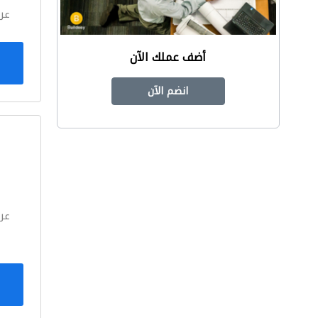
عر
أضف عملك الآن
انضم الآن
ا
عر