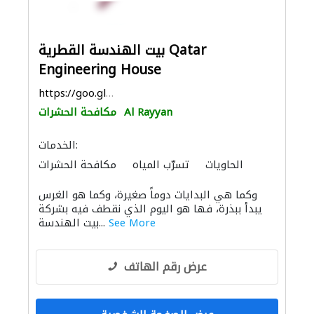
بيت الهندسة القطرية Qatar
Engineering House
https://goo.gl/maps/SsADjDvcKVKhzqS59
Al Rayyan
مكافحة الحشرات
الخدمات:
الحاويات
تسرّب المياه
مكافحة الحشرات
خزانات المياه
خدمات التنظيف
وكما هي البدايات دوماً صغيرة، وكما هو الغرس
المواقد والمدافئ
نظام الصرف الصحي
يبدأ ببذرة، فها هو اليوم الذي نقطف فيه بشركة
ميكانيكيون
See More
بيت الهندسة...
عرض رقم الهاتف