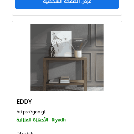
عرض الصفحة الشخصية
EDDY
https://goo.gl/maps/zVuvNoSJ8xTHVMVH8
Riyadh
الأجهزة المنزلية