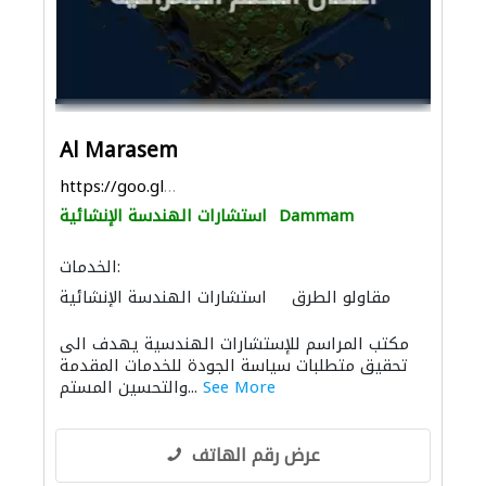
Al Marasem
https://goo.gl/maps/MTpQM3Xxmo3sJ3nM7
Dammam
استشارات الهندسة الإنشائية
الخدمات:
مقاولو الطرق
استشارات الهندسة الإنشائية
الصيانة الكهربائية
قواعد الأساس
مكتب المراسم للإستشارات الهندسية يهدف الى
المساحيين
ادارة مشروع
استشارات هندسية
تحقيق متطلبات سياسة الجودة للخدمات المقدمة
مقاولون لمكافحة الحريق
أنظمة أمن
See More
والتحسين المستم...
التصميم المعماري
الديكور الداخلي
عرض رقم الهاتف