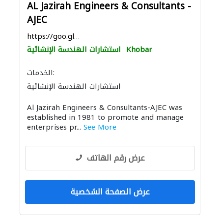
AL Jazirah Engineers & Consultants -
AJEC
https://goo.gl/maps/g76SLcmGM53HxBcR8
Khobar
استشارات الهندسة الإنشائية
الخدمات:
استشارات الهندسة الإنشائية
دراسة الجدوى الاقتصادية
استشارات هندسية
Al Jazirah Engineers & Consultants-AJEC was
أنظمة أمن
ادارة مشروع
established in 1981 to promote and manage
الايدي العاملة
مقاولون لمكافحة الحريق
enterprises pr...
See More
التصميم المعماري
الديكور الداخلي
عرض رقم الهاتف
عرض الصفحة الشخصية