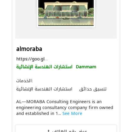
almoraba
https://goo.gl/maps/Xpf9G4yqeYVfXX2k7
Dammam
استشارات الهندسة الإنشائية
الخدمات:
تنسيق حدائق
استشارات الهندسة الإنشائية
استشارات هندسية
الصيانة الكهربائية
AL—MORABA Consulting Engineers is an
المساحيين
استشارات كهروميكانيكية
engineering consultancy company firm owned
الديكور الداخلي
ميكانيكيون
and established in 1...
See More
التصميم المعماري
عرض رقم الهاتف