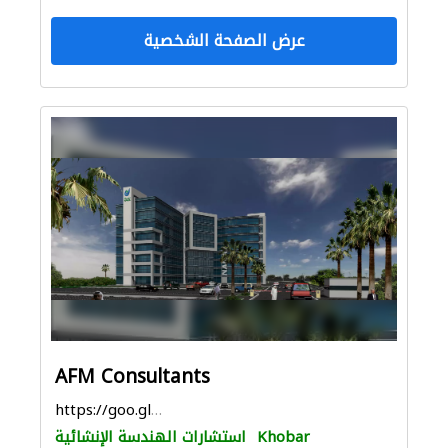
عرض الصفحة الشخصية
AFM Consultants
https://goo.gl/maps/HGUQPDRuBpCjNfnHA
Khobar
استشارات الهندسة الإنشائية