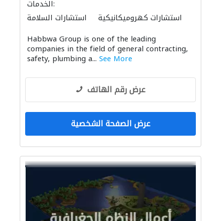
الخدمات:
استشارات كهروميكانيكية
استشارات السلامة
أنظمة أمن
ادارة مشروع
Habbwa Group is one of the leading
الديكور الداخلي
مقاولون لمكافحة الحريق
companies in the field of general contracting,
التصميم المعماري
safety, plumbing a...
See More
عرض رقم الهاتف
عرض الصفحة الشخصية