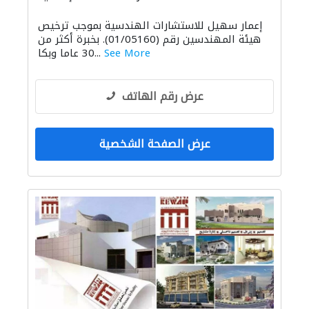
ادارة مشروع
استشارات هندسية
إعمار سهيل للاستشارات الهندسية بموجب ترخيص
أنظمة أمن
استشارات السلامة
هيئة المهندسين رقم (01/05160). بخبرة أكثر من
الديكور الداخلي
مقاولون لمكافحة الحريق
See More
30 عاما وبكا...
التصميم المعماري
عرض رقم الهاتف
عرض الصفحة الشخصية