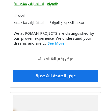
Riyadh
استشارات هندسية
الخدمات:
سحب الحديد والفولاذ
استشارات هندسية
ادارة مشروع
استشارات كهروميكانيكية
We at ROMAH PROJECTS are distinguished by
موردو مواد البناء
أنظمة أمن
our proven experience. We understand your
الديكور الداخلي
مقاولون لمكافحة الحريق
dreams and are v...
See More
تنسيق حدائق
التصميم المعماري
عرض رقم الهاتف
عرض الصفحة الشخصية