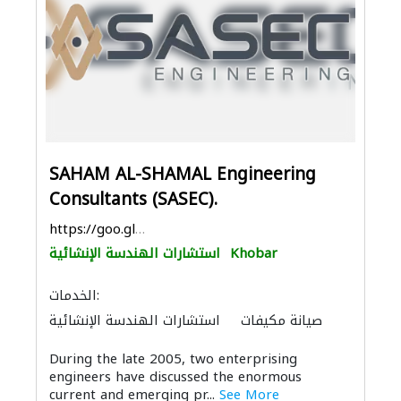
SAHAM AL-SHAMAL Engineering
Consultants (SASEC).
https://goo.gl/maps/x8rD2bikVxSQLxGv5
Khobar
استشارات الهندسة الإنشائية
الخدمات:
صيانة مكيفات
استشارات الهندسة الإنشائية
استشارات هندسية
الأشغال الصحية والسباكة
During the late 2005, two enterprising
أتمتة المنازل
دراسة الجدوى الاقتصادية
engineers have discussed the enormous
خزانات المياه
توصيل الكابلات وتركيب الشبكات
current and emerging pr...
See More
مقاولون لمكافحة الحريق
نظام الصرف الصحي