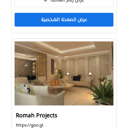
عرض الصفحة الشخصية
Romah Projects
https://goo.gl/maps/qYhW86SddqHDEje96