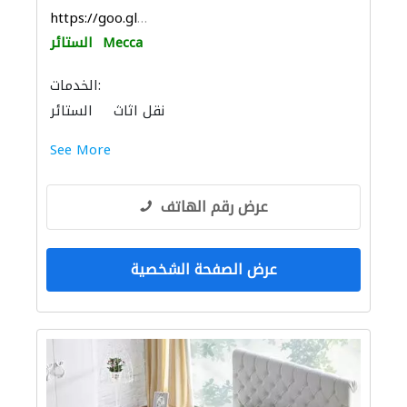
https://goo.gl/maps/ZE2H8DSkPy6kB12S8
Mecca
الستائر
الخدمات:
نقل اثاث
الستائر
الأثاث والمفروشات المنزلية
See More
عرض رقم الهاتف
عرض الصفحة الشخصية