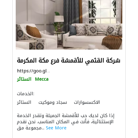
شركة القثمي للأقمشة فرع مكة المكرمة
https://goo.gl/maps/UNutRTpGRwWaBMDNA
Mecca
الستائر
الخدمات:
الاكسسوارات
سجاد وموكيت
الستائر
توريد الأقمشة والنسيج
إذا كان لديك حب للأقمشة الجميلة وتقدر الخدمة
الإستثنائية، فأنت في المكان المناسب. نحن نقدم
See More
مجموعة مق...