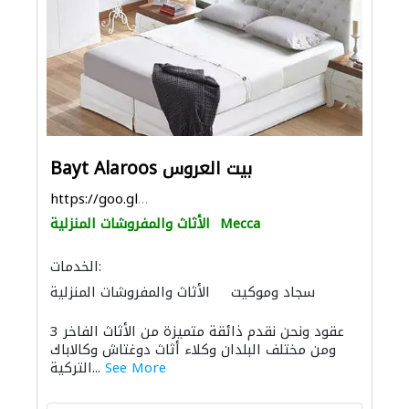
Bayt Alaroos بيت العروس
https://goo.gl/maps/Z6BDUsaoKrhKwQqs7
Mecca
الأثاث والمفروشات المنزلية
الخدمات:
سجاد وموكيت
الأثاث والمفروشات المنزلية
الستائر
الاكسسوارات
3 عقود ونحن نقدم ذائقة متميزة من الأثاث الفاخر
توريد الأقمشة والنسيج
ومن مختلف البلدان وكلاء أثاث دوغتاش وكالاباك
إكسسوارات المطابخ والحمامات
See More
التركية...