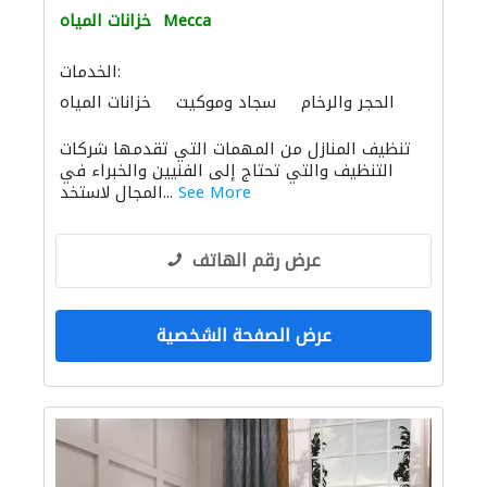
Mecca
خزانات المياه
الخدمات:
الحجر والرخام
سجاد وموكيت
خزانات المياه
الستائر
الأثاث والمفروشات المنزلية
تنظيف المنازل من المهمات التي تقدمها شركات
باركيه خشب
الحمامات والمطابخ
التنظيف والتي تحتاج إلى الفنيين والخبراء في
خدمات النقل
صيانة المنازل
أتمتة المنازل
See More
المجال لاستخد...
خدمات التنظيف
عرض رقم الهاتف
عرض الصفحة الشخصية