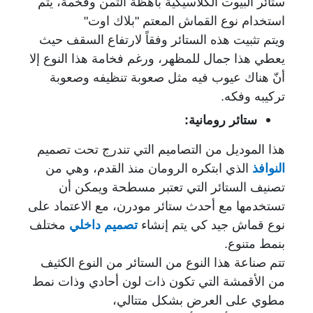
ستائر البيوت الكلاسيكية باهظة الثمن وفخمة، يتم
استخدام نوع القماش المعتم "بلاك اوت"
ويتم تثبيت هذه الستائر وفقاً لارتفاع السقف حيث
يعطي هذا جمال للمظهر،
ورغم فخامة هذا النوع إلا
أنّ هناك عيوب فيه مثل صعوبة تنظيفه وصعوبة
تركيبه وفكه.
ستائر رومانية:
هذا الموديل من التصاميم التي تندرج تحت تصميم
النوافذ
الذي ابتكره الرومان منذ القدم، وهي من
تصنيف الستائر التي تعتبر مسطحة ويمكن أن
تستخدمها مع أحدث
ستائر مودرن، مع الاعتماد على
نوع قماش جيد كي يتم إنشاء
تصميم داخلي
مختلف
بنمط متنوع.
تتم صناعة هذا النوع من الستائر من النوع الكثيف
من الأقمشة التي تكون ذات لون أحادي وذات نمط
مطوي على العرض بشكل متتالي،