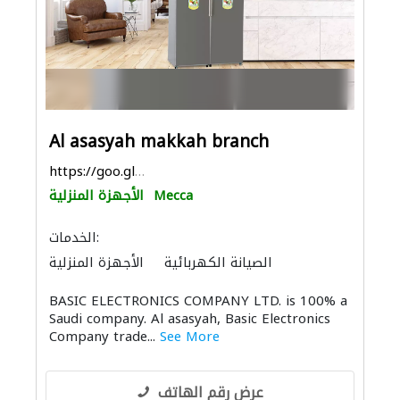
Al asasyah makkah branch
https://goo.gl/maps/S18ZF4zaHG7N6LjT8
Mecca
الأجهزة المنزلية
الخدمات:
الصيانة الكهربائية
الأجهزة المنزلية
المواقد والمدافئ
أنظمة أمن
أمن المنازل
BASIC ELECTRONICS COMPANY LTD. is 100% a
الحمامات والمطابخ
Saudi company. Al asasyah, Basic Electronics
إكسسوارات المطابخ والحمامات
Company trade...
See More
عرض رقم الهاتف