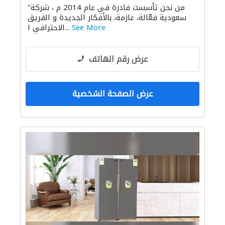
"من نحن تأسست فادرة في عام 2014 م ، شركة
أنظمة أمن
استشارات السلامة
سعودية فعّالة، عازمة، بالأفكار الجديدة و الفريق
أتمتة المنازل
الصيانة المعلوماتية
See More
الاحترافي ا...
مقاولون لمكافحة الحريق
عرض رقم الهاتف
عرض الصفحة الشخصية