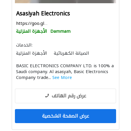
Asasiyah Electronics
https://goo.gl/maps/xrc4vxK8cExYbnJG7
Dammam
الأجهزة المنزلية
الخدمات:
الصيانة الكهربائية
الأجهزة المنزلية
المواقد والمدافئ
أنظمة أمن
أمن المنازل
BASIC ELECTRONICS COMPANY LTD. is 100% a
الحمامات والمطابخ
Saudi company. Al asasyah, Basic Electronics
إكسسوارات المطابخ والحمامات
Company trade...
See More
عرض رقم الهاتف
عرض الصفحة الشخصية