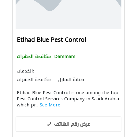
Etihad Blue Pest Control
Dammam
مكافحة الحشرات
الخدمات:
صيانة المنازل
مكافحة الحشرات
صيانة مكيفات
عامل يدوي
خدمات التنظيف
Etihad Blue Pest Control is one among the top
الأشغال الصحية والسباكة
حدّاد أقفال
Pest Control Services Company in Saudi Arabia
أمن المنازل
الصيانة الكهربائية
which pr...
See More
خدمات النقل
عرض رقم الهاتف