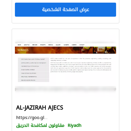
عرض الصفحة الشخصية
AL-JAZIRAH AJECS
https://goo.gl/maps/M3X46PApYpkvWb416
Riyadh
مقاولون لمكافحة الحريق