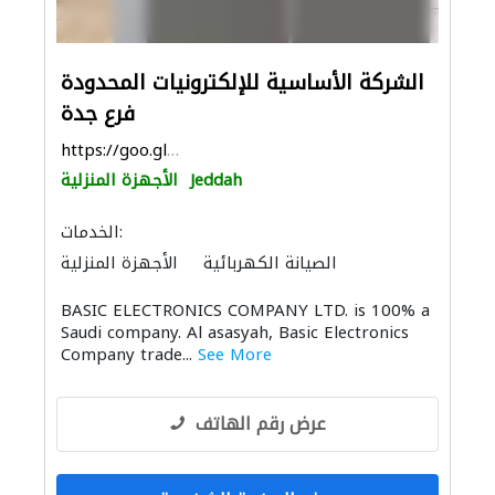
الشركة الأساسية للإلكترونيات المحدودة
فرع جدة
https://goo.gl/maps/xgPEv2m2GcWvNeEWA
Jeddah
الأجهزة المنزلية
الخدمات:
الصيانة الكهربائية
الأجهزة المنزلية
المواقد والمدافئ
أنظمة أمن
أمن المنازل
BASIC ELECTRONICS COMPANY LTD. is 100% a
الحمامات والمطابخ
Saudi company. Al asasyah, Basic Electronics
إكسسوارات المطابخ والحمامات
Company trade...
See More
عرض رقم الهاتف