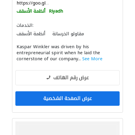
https://goo.gl/maps/bYEPmSRBGX2SNhoF7
Riyadh
أنظمة الأسقف
الخدمات:
مقاولو الخرسانة
أنظمة الأسقف
منتجات الجبس
تسرّب المياه
Kaspar Winkler was driven by his
صيانة السفن
الدهان
موردو مواد البناء
entrepreneurial spirit when he laid the
ميكانيكيون
cornerstone of our company...
See More
عرض رقم الهاتف
عرض الصفحة الشخصية