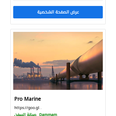
عرض الصفحة الشخصية
Pro Marine
https://goo.gl/maps/KH86UhJeN43snZ3S9
Dammam
صيانة السفن