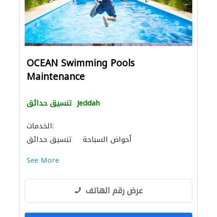
OCEAN Swimming Pools
Maintenance
Jeddah
تنسيق حدائق
الخدمات:
أحواض السباحة
تنسيق حدائق
مقاولو الخرسانة
معدات الملاعب والمشاتل
See More
تسرّب المياه
ترحيل المخلفات
خدمات التنظيف
كبار المقاوليين
الأشغال الصحية والسباكة
صيانة مكيفات
عرض رقم الهاتف
مكافحة الحشرات
الصيانة الكهربائية
أرضيات مميزة
باركيه خشب
صيانة المنازل
الإنارة
الاكسسوارات
الحجر والرخام