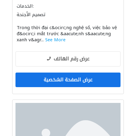
الخدمات:
تصميم الأجنحة
Trong thời đại c&ocirc;ng nghệ số, việc bảo vệ
đ&ocirc;i mắt trước &aacute;nh s&aacute;ng
xanh v&agr...
See More
عرض رقم الهاتف
عرض الصفحة الشخصية