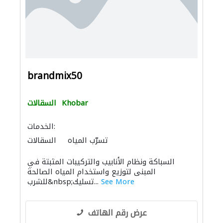
brandmix50
Khobar
السقالات
الخدمات:
تسرّب المياه
السقالات
الأشغال الصحية والسباكة
السباكة ونظام الأنابيب والتركيبات المثبتة في
نظام الصرف الصحي
المبنى لتوزيع واستخدام المياه الصالحة
See More
للشرب&nbsp;تسليك...
عرض رقم الهاتف