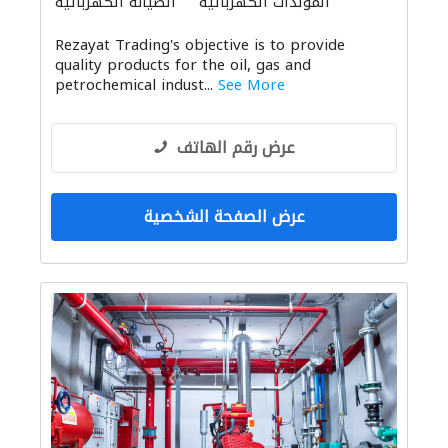
المولدات الكهربائية
الصيانة الكهربائية
بيع وتأجير واستيراد ونقل المعدات الثقيلة
Rezayat Trading's objective is to provide
ادارة مشروع
صيانة مكيفات
تسرّب المياه
quality products for the oil, gas and
ميكانيكيون
صيانة السفن
موردو مواد البناء
petrochemical indust...
See More
التصميم المعماري
عرض رقم الهاتف
عرض الصفحة الشخصية