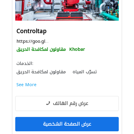
Controltap
https://goo.gl/maps/QVekLQHjjAxareEe7
Khobar
مقاولون لمكافحة الحريق
الخدمات:
تسرّب المياه
مقاولون لمكافحة الحريق
الأشغال الصحية والسباكة
صيانة مكيفات
See More
الصوتيات
أرضيات الخرسانة الزخرفية
عرض رقم الهاتف
عرض الصفحة الشخصية