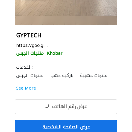
GYPTECH
https://goo.gl/maps/4iQTkmKKNLqeZifF6
Khobar
منتجات الجبس
الخدمات:
منتجات خشبية
باركيه خشب
منتجات الجبس
الصوتيات
الحمامات والمطابخ
See More
عرض رقم الهاتف
عرض الصفحة الشخصية