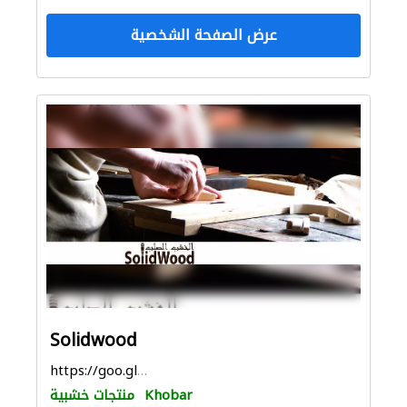
عرض الصفحة الشخصية
Solidwood
https://goo.gl/maps/CM7vUrgJzEDjYN2W6
Khobar
منتجات خشبية