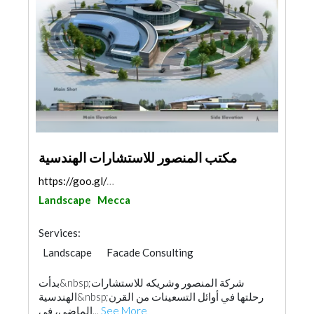
مكتب المنصور للاستشارات الهندسية
https://goo.gl/maps/Yw5UeWuehLfPwfrw5
Landscape
Mecca
Services:
Landscape
Facade Consulting
Feasibility Studies
Project Management
بدأت&nbsp;شركة المنصور وشريكه للاستشارات
Security System
Fire Fighting Contractors
الهندسية&nbsp;رحلتها في أوائل التسعينات من القرن
Interior Design
Architectural Design
الماضي، في...
See More