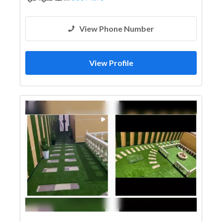
Surveyors
Drainage System
View Phone Number
View Profile