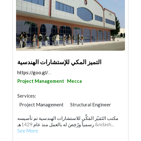
التميز المكي للإستشارات الهندسية
https://goo.gl/maps/Kgfoc9YgiE8Gvz9w8
Project Management
Mecca
Services:
Project Management
Structural Engineer
AC Maintenance
Road Consulting
مكتب التَمَيُز المَكِّي للاستشارات الهندسية تم تأسيسه
Feasibility Studies
Surveyors
رسمياً ورُخِصَ له بالعمل منذ عام 1429هـ &ndash...
Drainage System
Fire Fighting Contractors
See More
Lighting
Architectural Design