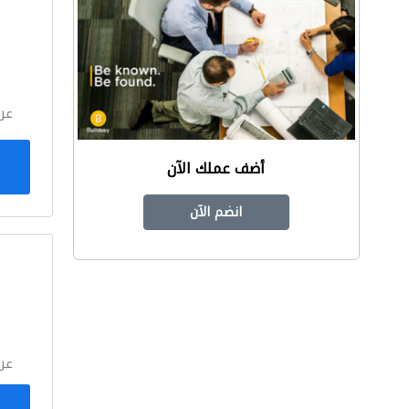
ا
عر
أضف عملك الآن
انضم الآن
ا
عر