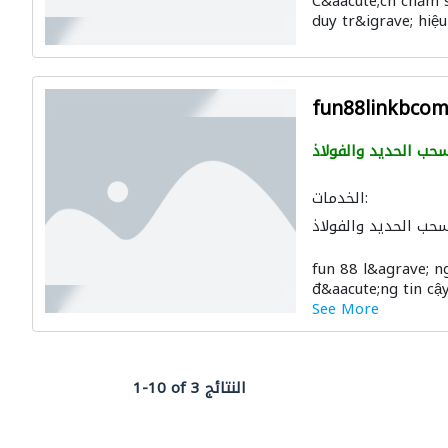
C&aacute;ch chăm s
duy tr&igrave; hiệu
fun88linkbco
حب الحديد والفولاذ
الخدمات:
حب الحديد والفولاذ
fun 88 l&agrave; 
đ&aacute;ng tin cậy
See More
1-10 of 3 النتائج