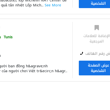
&oacute;c lốp Michelin NAT Center để
الشخصية
 quả tản nhiệt Lốp Mich...
See More
m
لإضافة للعلامات
Tunis
س
المرجعية
ض رقم الهاتف
س
عرض الصفحة
người bạn đồng h&agrave;nh
الشخصية
 của người chơi Việt tr&ecirc;n h&agr...