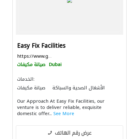
Easy Fix Facilities
https://www.google.com/maps/place/EasyFix+Faciliti...
Dubai
صيانة مكيفات
الخدمات:
الأشغال الصحية والسباكة
صيانة مكيفات
تسرّب المياه
الصيانة الكهربائية
Our Approach At Easy Fix Facilities, our
مكافحة الحشرات
حدّاد أقفال
عامل يدوي
venture is to deliver reliable, exquisite
صيانة المنازل
نقل اثاث
أمن المنازل
domestic offer...
See More
توصيل الكابلات وتركيب الشبكات
أنظمة أمن
الحجر والرخام
البلاط وسيراميك
الأثاث المكتبي
الأثاث والمفروشات المنزلية
عرض رقم الهاتف
الحمامات والمطابخ
الأجهزة المنزلية