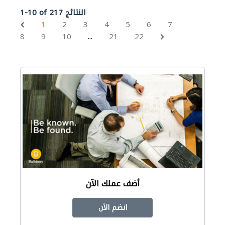
1-10 of 217 النتائج
1
2
3
4
5
6
7
...
8
9
10
21
22
أضف عملك الآن
انضم الآن