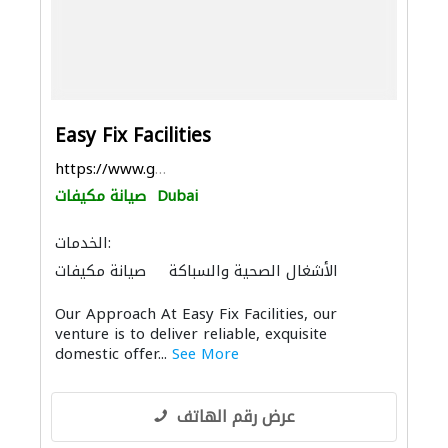
Easy Fix Facilities
https://www.google.com/maps/place/EasyFix+Faciliti...
Dubai
صيانة مكيفات
الخدمات:
الأشغال الصحية والسباكة
صيانة مكيفات
تسرّب المياه
الصيانة الكهربائية
Our Approach At Easy Fix Facilities, our
مكافحة الحشرات
حدّاد أقفال
عامل يدوي
venture is to deliver reliable, exquisite
صيانة المنازل
نقل اثاث
أمن المنازل
domestic offer...
See More
توصيل الكابلات وتركيب الشبكات
أنظمة أمن
الحجر والرخام
البلاط وسيراميك
الأثاث المكتبي
الأثاث والمفروشات المنزلية
عرض رقم الهاتف
الحمامات والمطابخ
الأجهزة المنزلية
المنيوم
صيانة المباني