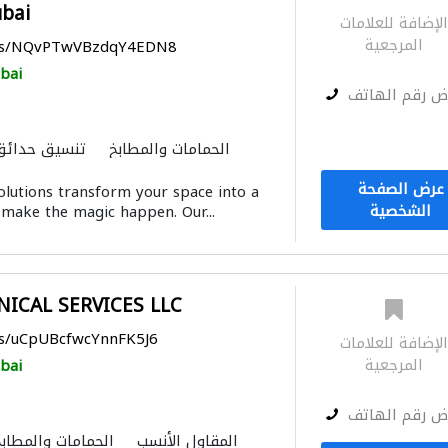
bai
لإضافة للعلامات
المرجعية
aps/NQvPTwVBzdqY4EDN8
bai
ض رقم الهاتف
الحمامات والمطابخ
تنسيق حدائق
أعمال جبس
الزجا
عرض الصفحة
solutions transform your space into a
النمذجة وا
الشخصية
make the magic happen. Our...
NICAL SERVICES LLC
ps/uCpUBcfwcYnnFK5J6
لإضافة للعلامات
المرجعية
bai
ض رقم الهاتف
المقاول الأنسب
الحمامات والمطاب