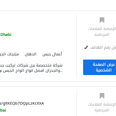
/
لإضافة للعلامات
المرجعية
 Dhabi
ض رقم الهاتف
أعمال جبس
الدهان
منتجات الج
عرض الصفحة
شركة متخصصة بين شركات تركيب جبس
الشخصية
والجدران افضل انواع الواح الجبس بورد بايدي عمال جبس...
aps/g9XEQb7DQpLzKcXXA
لإضافة للعلامات
المرجعية
bai