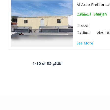
Al Arab Prefabricat
Sharjah
السقالات
الخدمات:
ة الصنع
السقالات
نيع الحديد والفولاذ
See More
خشب
صيانة المنازل
لي
منتجات الجبس
1-10 of 35 النتائج