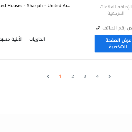
ed Houses - Sharjah - United Ar...
لإضافة للعلامات
المرجعية
ض رقم الهاتف
الحاويات
الأبنية مسبق
عرض الصفحة
نقل اثاث
أمن المنازل
تص
الشخصية
منتجات خشبية
باركيه 
أعمال جبس
الديكور الداخ
1
2
3
4