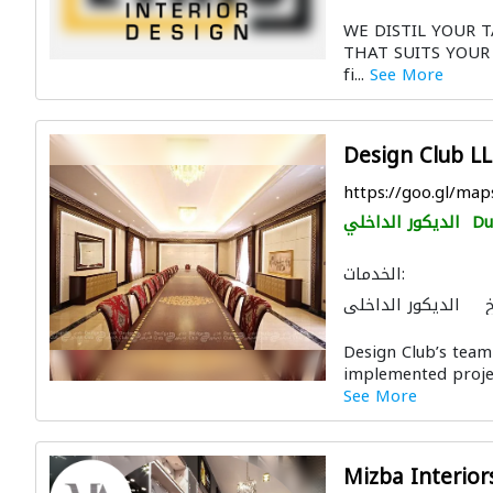
الصيانة الكهربائية
WE DISTIL YOUR 
فتاح
أعمال جبس
THAT SUITS YOUR S
fi...
See More
Design Club L
https://goo.gl/ma
Du
الديكور الداخلي
الخدمات:
خ
الديكور الداخلي
لنجارة
أعمال جبس
Design Club’s team
implemented projec
See More
Mizba Interior