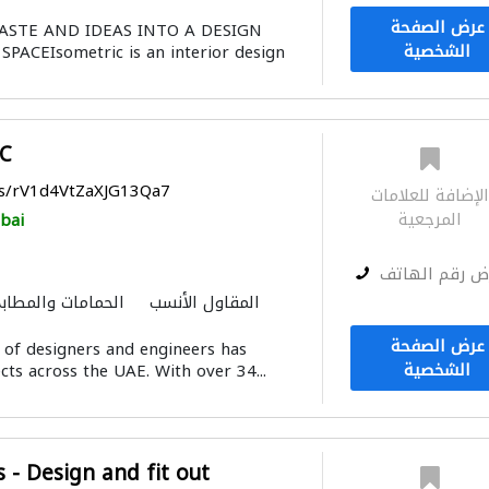
ميكانيكيون
المقاول الأنسب
عرض الصفحة
TASTE AND IDEAS INTO A DESIGN
الموبيليا والنجارة
مقاولون تسليم م
الشخصية
PACEIsometric is an interior design
LC
ps/rV1d4VtZaXJG13Qa7
لإضافة للعلامات
المرجعية
bai
ض رقم الهاتف
المقاول الأنسب
الحمامات والمطاب
الموبيليا وا
عرض الصفحة
 of designers and engineers has
الشخصية
ts across the UAE. With over 34...
s - Design and fit out