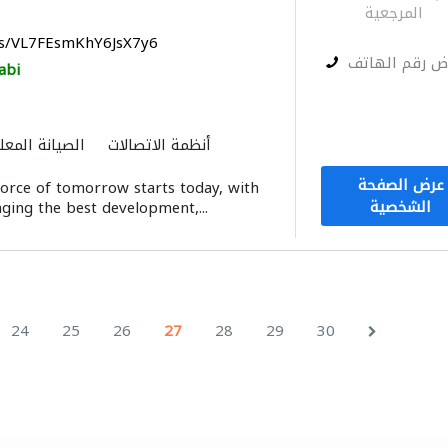
المرجعية
ps/VL7FEsmKhY6JsX7y6
ض رقم الهاتف
abi
أنظمة الاتصالات
الصيانة المعل
عرض الصفحة
orce of tomorrow starts today, with
الشخصية
nging the best development,...
24
25
26
27
28
29
30