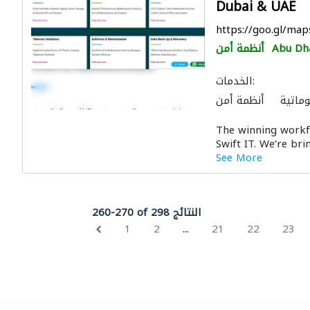
Dubai & UAE
https://goo.gl/ma
Abu Dh
أنظمة أمن
الخدمات:
وماتية
أنظمة أمن
The winning workf
Swift IT. We’re bri
See More
260-270 of 298 النتائج
...
1
2
21
22
23