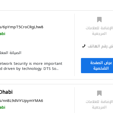
aps/6pYmpT5CroCRgLhw8
لإضافة للعلامات
المرجعية
abi
ض رقم الهاتف
الصيانة المعل
توصيل الكاب
عرض الصفحة
etwork Security is more important
الشخصية
d driven by technology. DTS So...
Dhabi
aps/nn8L9dViYUpymYMA6
لإضافة للعلامات
المرجعية
abi