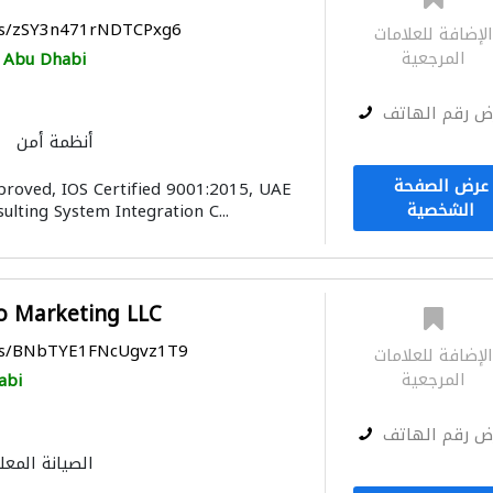
aps/zSY3n471rNDTCPxg6
لإضافة للعلامات
المرجعية
Abu Dhabi
ض رقم الهاتف
أنظمة أمن
الصوتيات
توصيل الكاب
عرض الصفحة
roved, IOS Certified 9001:2015, UAE
الشخصية
ulting System Integration C...
o Marketing LLC
aps/BNbTYE1FNcUgvz1T9
لإضافة للعلامات
المرجعية
abi
ض رقم الهاتف
الصيانة المعل