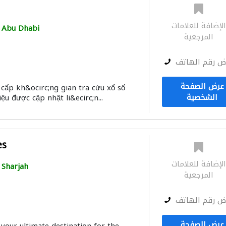
لإضافة للعلامات
Abu Dhabi
المرجعية
ض رقم الهاتف
عرض الصفحة
cấp kh&ocirc;ng gian tra cứu xổ số
الشخصية
ệu được cập nhật li&ecirc;n...
es
لإضافة للعلامات
Sharjah
المرجعية
ض رقم الهاتف
عرض الصفحة