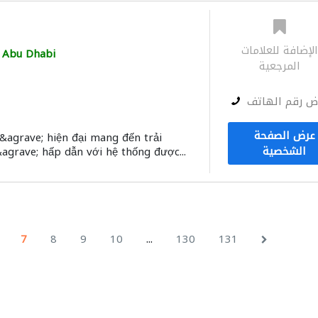
لإضافة للعلامات
Abu Dhabi
المرجعية
ض رقم الهاتف
عرض الصفحة
&agrave; hiện đại mang đến trải
الشخصية
grave; hấp dẫn với hệ thống được...
...
7
8
9
10
130
131