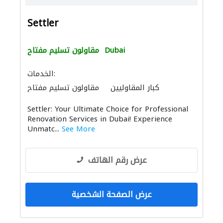
Settler
Dubai
مقاولون تسليم مفتاح
الخدمات:
كبار المقاوليين
مقاولون تسليم مفتاح
ضوابط الجودة
ادارة مشروع
أمن المنازل
Settler: Your Ultimate Choice for Professional
الأثاث والمفروشات المنزلية
أتمتة المنازل
Renovation Services in Dubai! Experience
الديكور الداخلي
الحمامات والمطابخ
Unmatc...
See More
التصميم المعماري
عرض رقم الهاتف
عرض الصفحة الشخصية