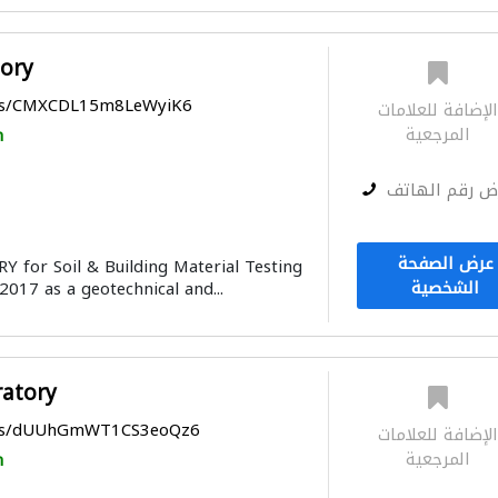
ory
aps/CMXCDL15m8LeWyiK6
لإضافة للعلامات
المرجعية
h
ض رقم الهاتف
عرض الصفحة
for Soil & Building Material Testing
الشخصية
2017 as a geotechnical and...
ratory
maps/dUUhGmWT1CS3eoQz6
لإضافة للعلامات
المرجعية
h