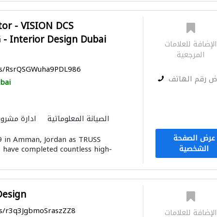
tor - VISION DCS
 Interior Design Dubai
لإضافة للعلامات
المرجعية
aps/RsrQSGWuha9PDL986
ض رقم الهاتف
bai
الصيانة المعلوماتية
ادارة مشروع
المقاول الأنسب
توصيل الكاب
عرض الصفحة
99 in Amman, Jordan as TRUSS
مقاولون تسليم 
الشخصية
ave completed countless high-
الإنارة
الموبيليا والنجارة
مقاو
النمذجة وا
Design
ps/r3q3JgbmoSraszZZ8
لإضافة للعلامات