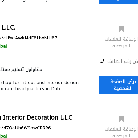
L.L.C.
maps/cUWtAwkNdE8HwMU87
لإضافة للعلامات
المرجعية
bai
ض رقم الهاتف
مقاولون تسليم مفتاح
عرض الصفحة
shop for fit-out and interior design
الشخصية
porate headquarters in Dub...
 Interior Decoration L.L.C
aps/47QaUh6iV9owCRRR6
لإضافة للعلامات
المرجعية
bai