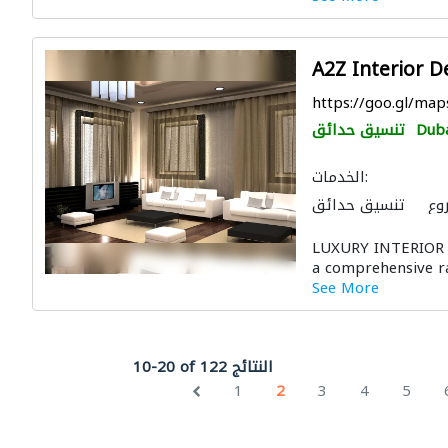
A2Z Interior D
https://goo.gl/ma
Dub
تنسيق حدائق
الخدمات:
وع
تنسيق حدائق
الديكور الداخلي
LUXURY INTERIOR
a comprehensive ran
See More
10-20 of 122 النتائج
1
2
3
4
5