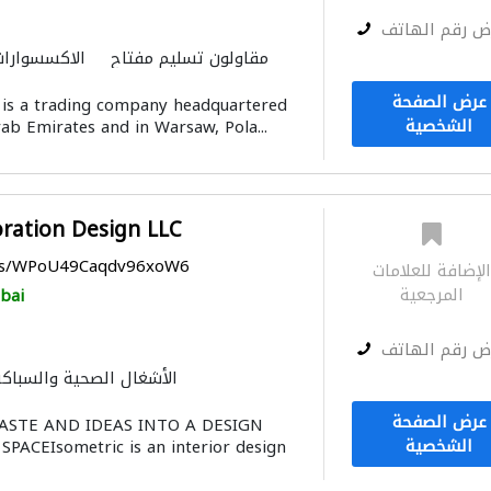
ض رقم الهاتف
مقاولون تسليم مفتاح
الاكسسوارات
الإنارة
الموبيليا والن
عرض الصفحة
s a trading company headquartered
الشخصية
ab Emirates and in Warsaw, Pola...
oration Design LLC
aps/WPoU49Caqdv96xoW6
لإضافة للعلامات
المرجعية
bai
ض رقم الهاتف
الأشغال الصحية والسباكة
ميكانيكيون
المقاول الأنسب
عرض الصفحة
TASTE AND IDEAS INTO A DESIGN
الموبيليا والنجارة
مقاولون تسليم م
الشخصية
PACEIsometric is an interior design