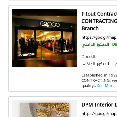
Fitout Contrac
CONTRACTING -
Branch
https://goo.gl/m
Du
الديكور الداخلي
الخدمات:
الديكور الداخلي
لات وتركيب الشبكات
Established in 19
مفتاح
ميكانيكيون
CONTRACTING, we h
لون لمكافحة الحريق
quality...
See More
لتصوير ثلاثي الأبعاد
DPM Interior 
https://goo.gl/ma