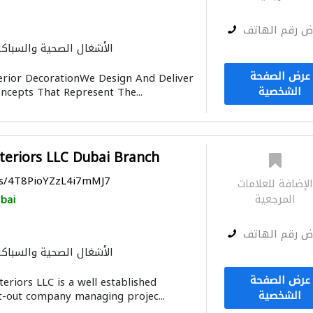
ض رقم الهاتف
الأشغال الصحية والسباكة
ميكانيكيون
مقاولو كهربا
عرض الصفحة
erior DecorationWe Design And Deliver
التصميم المعماري
مق
الشخصية
oncepts That Represent The...
teriors LLC Dubai Branch
ps/4T8PioYZzL4i7mMJ7
لإضافة للعلامات
المرجعية
bai
ض رقم الهاتف
الأشغال الصحية والسباكة
مقاولون تسليم مفتاح
ميكانيكي
عرض الصفحة
eriors LLC is a well established
الموبيليا والنجارة
مقاو
الشخصية
it-out company managing projec...