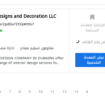
esigns and Decoration LLC
ps/ZpdDu7Zt3iJ4tths7
لإضافة للعلامات
المرجعية
ai
ض رقم الهاتف
مقاولون تسليم مفتاح
ادارة مشر
عرض الصفحة
 DESIGN COMPANY IN DUBAIWe offer
الشخصية
ge of interior design services fo...
6
7
8
9
10
11
12
13