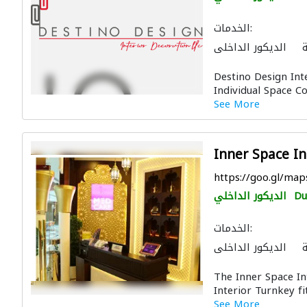
الخدمات:
الديكور الداخلي
ء
المقاول الأنسب
Destino Design Int
اولون تسليم مفتاح
Individual Space C
See More
Inner Space In
https://goo.gl/ma
Du
الديكور الداخلي
الخدمات:
الديكور الداخلي
ون
مقاولو كهرباء
The Inner Space Int
لون لمكافحة الحريق
Interior Turnkey f
See More