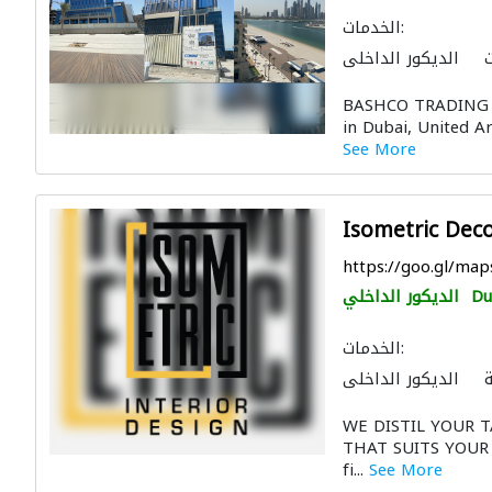
الخدمات:
الديكور الداخلي
جارة
صيانة المباني
BASHCO TRADING i
التصميم المعماري
in Dubai, United Ar
See More
Isometric Dec
https://goo.gl/m
Du
الديكور الداخلي
الخدمات:
الديكور الداخلي
الصيانة الكهربائية
WE DISTIL YOUR 
فتاح
أعمال جبس
THAT SUITS YOUR S
fi...
See More