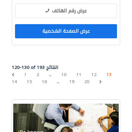
عرض رقم الهاتف
عرض الصفحة الشخصية
120-130 of 193 النتائج
...
1
2
10
11
12
13
...
14
15
16
19
20