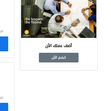
ا
عر
أضف عملك الآن
انضم الآن
ا
عر